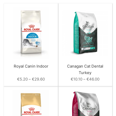
Royal Canin Indoor
Canagan Cat Dental
Turkey
Price
Price
€
5.20
–
€
29.60
€
10.10
–
€
46.00
range:
range:
€5.20
€10.10
through
through
€29.60
€46.00