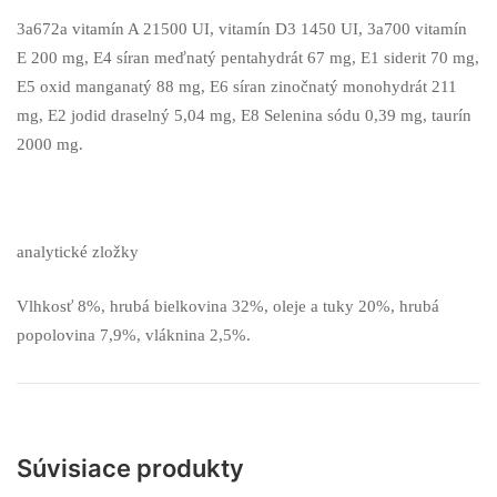
3a672a vitamín A 21500 UI, vitamín D3 1450 UI, 3a700 vitamín
E 200 mg, E4 síran meďnatý pentahydrát 67 mg, E1 siderit 70 mg,
E5 oxid manganatý 88 mg, E6 síran zinočnatý monohydrát 211
mg, E2 jodid draselný 5,04 mg, E8 Selenina sódu 0,39 mg, taurín
2000 mg.
analytické zložky
Vlhkosť 8%, hrubá bielkovina 32%, oleje a tuky 20%, hrubá
popolovina 7,9%, vláknina 2,5%.
Súvisiace produkty