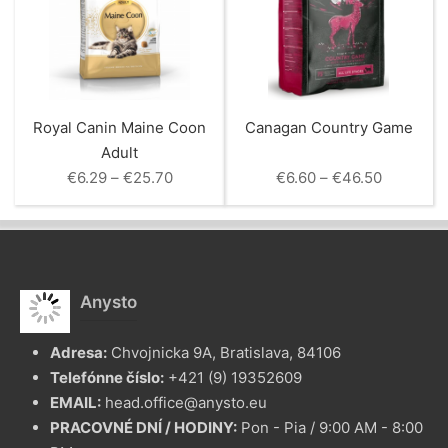
Royal Canin Maine Coon
Canagan Country Game
Adult
Price
Price
€
6.29
–
€
25.70
€
6.60
–
€
46.50
range:
range:
€6.29
€6.60
through
through
€25.70
€46.50
Anysto
Adresa:
Chvojnicka 9A, Bratislava, 84106
Telefónne číslo:
+421 (9) 19352609
EMAIL:
head.office@anysto.eu
PRACOVNÉ DNÍ / HODINY:
Pon - Pia / 9:00 AM - 8:00