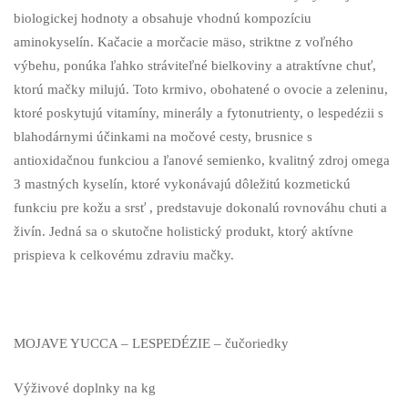
biologickej hodnoty a obsahuje vhodnú kompozíciu
aminokyselín. Kačacie a morčacie mäso, striktne z voľného
výbehu, ponúka ľahko stráviteľné bielkoviny a atraktívne chuť,
ktorú mačky milujú. Toto krmivo, obohatené o ovocie a zeleninu,
ktoré poskytujú vitamíny, minerály a fytonutrienty, o lespedézii s
blahodárnymi účinkami na močové cesty, brusnice s
antioxidačnou funkciou a ľanové semienko, kvalitný zdroj omega
3 mastných kyselín, ktoré vykonávajú dôležitú kozmetickú
funkciu pre kožu a srsť , predstavuje dokonalú rovnováhu chuti a
živín. Jedná sa o skutočne holistický produkt, ktorý aktívne
prispieva k celkovému zdraviu mačky.
MOJAVE YUCCA – LESPEDÉZIE – čučoriedky
Výživové doplnky na kg