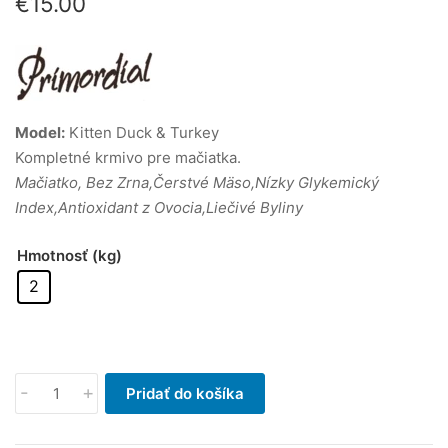
€
15.00
Model:
Kitten Duck & Turkey
Kompletné krmivo pre mačiatka.
Mačiatko, Bez Zrna,Čerstvé Mäso,Nízky Glykemický
Index,Antioxidant z Ovocia,Liečivé Byliny
Hmotnosť (kg)
2
množstvo
-
+
Pridať do košíka
Primordial
Kitten