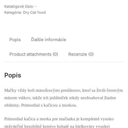
Duck
Katalógové číslo:
-
&
Kategória:
Dry Cat food
Turkey
Popis
Ďalšie informácie
Product attachments (0)
Recenzie (0)
Popis
​Mačky vždy boli mäsožravými predátorov, ktorí sa živili čerstvým
mäsom vtákov, takže ich jedálniček nikdy neobsahoval žiadne
obilniny. Primordial s kačicou a morkou.
Primordial kačica a morka pre mačiatka je kompletné vysoko
stráviteľné bezobilné krmivo bohaté na bielkoviny vysokej