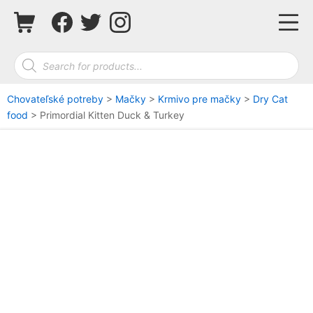
Skip
Shopping Cart
Facebook
Twitter
Instagram
Mo
to
content
Products search
Chovateľské potreby
>
Mačky
>
Krmivo pre mačky
>
Dry Cat
food
>
Primordial Kitten Duck & Turkey