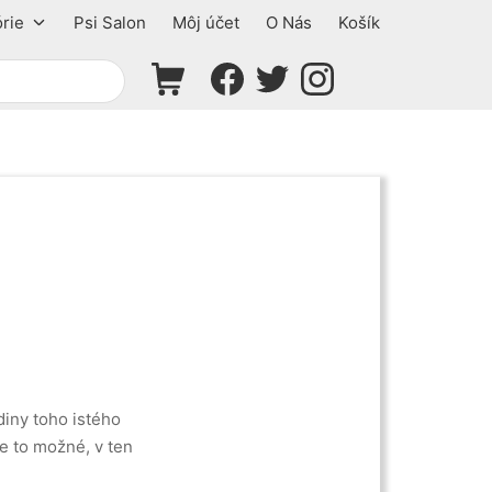
rie
Psi Salon
Môj účet
O Nás
Košík
Shopping Cart
Facebook
Twitter
Instagram
diny toho istého
e to možné, v ten