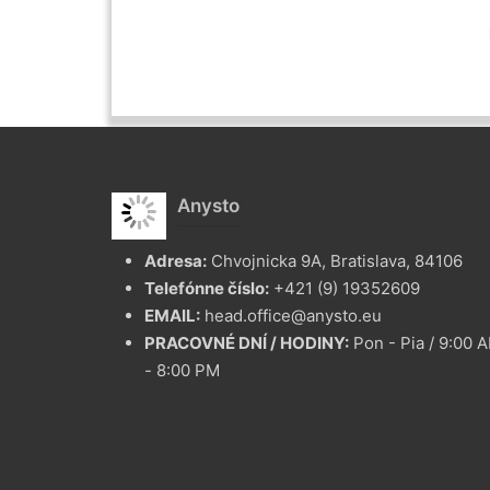
Anysto
Adresa:
Chvojnicka 9A, Bratislava, 84106
Telefónne číslo:
+421 (9) 19352609
EMAIL:
head.office@anysto.eu
PRACOVNÉ DNÍ / HODINY:
Pon - Pia / 9:00 
- 8:00 PM