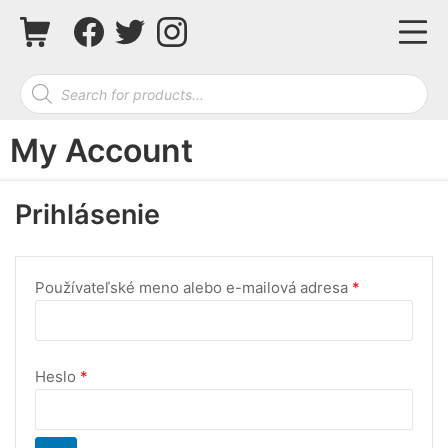
Skip
Shopping Cart
Facebook
Twitter
Instagram
Mo
to
content
Products search
My Account
Prihlásenie
Povinné
Používateľské meno alebo e-mailová adresa
*
Povinné
Heslo
*