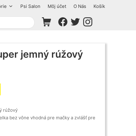
rie
Psi Salon
Môj účet
O Nás
Košík
Shopping Cart
Facebook
Twitter
Instagram
Super jemný rúžový
ý rúžový
elka bez vône vhodná pre mačky a zvlášť pre