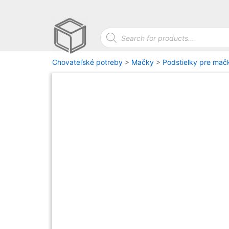
Skip
to
Products search
content
Anysto Slovakia
Chovateľské potreby
>
Mačky
>
Podstielky pre mač