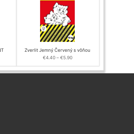
NT
Zverlit Jemný Červený s vôňou
Price
€
4.40
–
€
5.90
range:
€4.40
through
€5.90