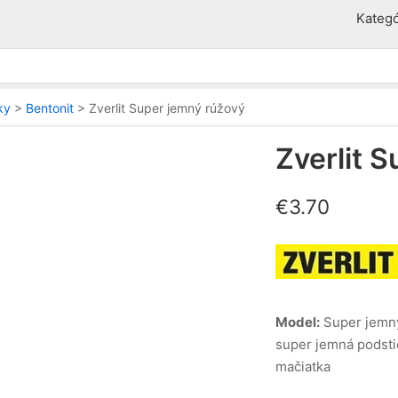
Kategó
ky
>
Bentonit
>
Zverlit Super jemný rúžový
Zverlit 
€
3.70
Model:
Super jemn
super jemná podsti
mačiatka