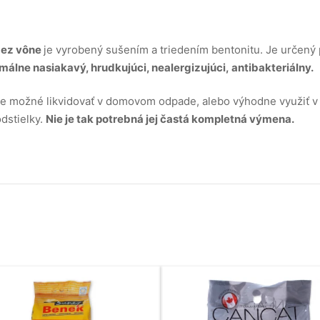
ez vône
je vyrobený sušením a triedením bentonitu. Je určený 
álne nasiakavý, hrudkujúci, nealergizujúci, antibakteriálny.
rú je možné likvidovať v domovom odpade, alebo výhodne využiť
dstielky.
Nie je tak potrebná jej častá kompletná výmena.