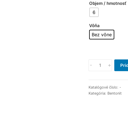
Objem / hmotnosť
6
Vôňa
Bez vône
množstvo
-
+
Pri
Zverlit
Super
jemný
Katalógové číslo:
-
rúžový
Kategória:
Bentonit