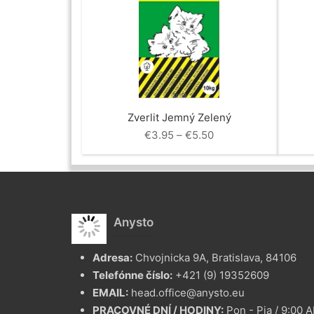
Zverlit Jemný Zelený
Price
€
3.95
–
€
5.50
range:
€3.95
through
€5.50
Anysto
Adresa:
Chvojnicka 9A, Bratislava, 84106
Telefónne číslo:
+421 (9) 19352609
EMAIL:
head.office@anysto.eu
PRACOVNÉ DNÍ / HODINY:
Pon - Pia / 9:00 