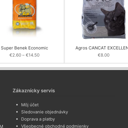
Super Benek Economic
Agros CANCAT EXCELLE
Price
€
2.60
–
€
14.50
€
8.00
range:
€2.60
through
€14.50
Zákaznícky servis
Môj účet
Sledovanie objednávky
Doprava a platby
Všeobecné obchodné podmienky
AM