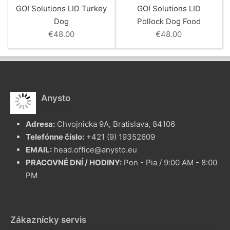
GO! Solutions LID Turkey
GO! Solutions LID
Dog
Pollock Dog Food
€
48.00
€
48.00
Anysto
Adresa:
Chvojnicka 9A, Bratislava, 84106
Telefónne číslo:
+421 (9) 19352609
EMAIL:
head.office@anysto.eu
PRACOVNÉ DNÍ / HODINY:
Pon - Pia / 9:00 AM - 8:00
PM
Zákaznícky servis