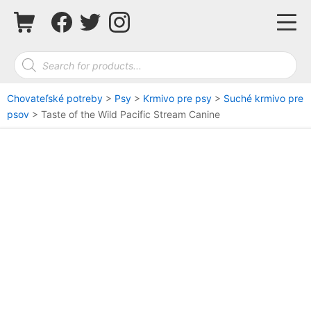
Skip
Shopping Cart
Facebook
Twitter
Instagram
Mo
to
content
Products search
Chovateľské potreby
>
Psy
>
Krmivo pre psy
>
Suché krmivo pre
psov
>
Taste of the Wild Pacific Stream Canine