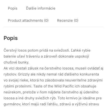
Canine
Popis
Ďalšie informácie
Product attachments (0)
Recenzie (0)
Popis
Čerstvý losos potom pridá na sviežosti. Ľahké rybie
balenie uľaví tráveniu a zároveň dokonale uspokojí
chuťové bunky.
Ak vlci dostali zálusk na čerstvého lososa, museli ovládať aj
rybolov. Grizzly ale nikdy nemal rád ďalšieho konkurenta
vo svojej rieke, ktorá ho zásobovala neuveriteľne zdravými
rybími proteínmi. Taste of the Wild Pacific ich obsahuje
neúrekom, pretože v ňom nájdete čerstvého aj údeného
lososa a iné druhy sviežich rýb. Toto krmivo je ideálne pre
gurmánov, ktorí majú radi ľahšiu, zdravú a výživnú stravu