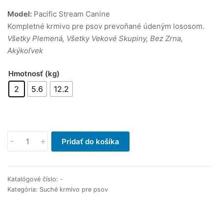
through
Model:
Pacific Stream Canine
€51.00
Kompletné krmivo pre psov prevoňané údeným lososom.
Všetky Plemená, Všetky Vekové Skupiny, Bez Zrna,
Akýkoľvek
Hmotnosť (kg)
2
5.6
12.2
množstvo
-
+
Pridať do košíka
Taste
of
the
Katalógové číslo:
-
Wild
Kategória:
Suché krmivo pre psov
Pacific
Stream